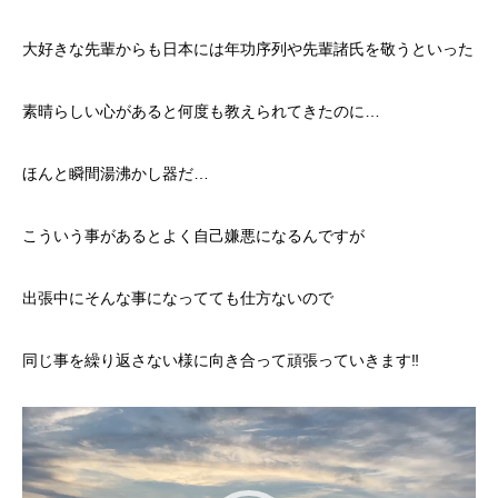
大好きな先輩からも日本には年功序列や先輩諸氏を敬うといった
素晴らしい心があると何度も教えられてきたのに…
ほんと瞬間湯沸かし器だ…
こういう事があるとよく自己嫌悪になるんですが
出張中にそんな事になってても仕方ないので
同じ事を繰り返さない様に向き合って頑張っていきます‼
動
画
プ
レ
ー
ヤ